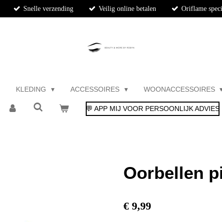
Snelle verzending
Veilig online betalen
Oriflame speci
KLEDING
ACCESSOIRES
WOONACCESSOIRES
💬 APP MIJ VOOR PERSOONLIJK ADVIES
Oorbellen p
€ 9,99