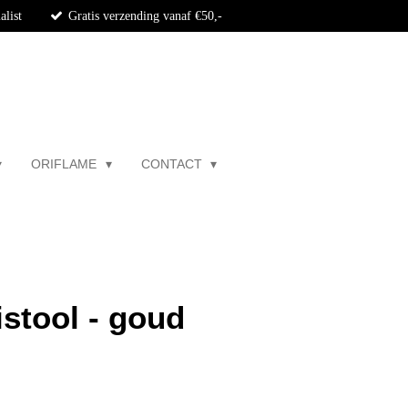
alist
Gratis verzending vanaf €50,-
ORIFLAME
CONTACT
istool - goud