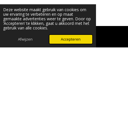
Deze website maakt gebruik van cookies om
uw ervaring te verbeteren en op maat
gemaakte advertenties weer te geven. Door op
‘Accepteren’ te klikken, gaat u akkoord met het
gebruik van alle cookies.
Afwijzen
Accepteren
WhatsApp