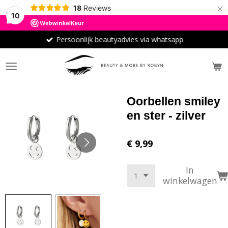
×
18
Reviews
10
Persoonlijk beautyadvies via whatsapp
Oorbellen smiley
en ster - zilver
€ 9,99
In
winkelwagen