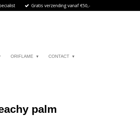
ecialist
Gratis verzending vanaf €50,-
ORIFLAME
CONTACT
beachy palm