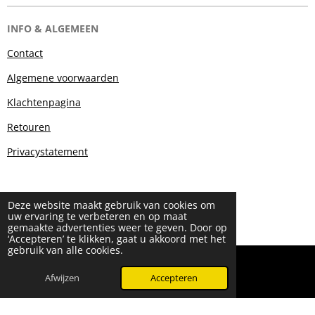
INFO & ALGEMEEN
Contact
Algemene voorwaarden
Klachtenpagina
Retouren
Privacystatement
Deze website maakt gebruik van cookies om
uw ervaring te verbeteren en op maat
gemaakte advertenties weer te geven. Door op
‘Accepteren’ te klikken, gaat u akkoord met het
gebruik van alle cookies.
© 2024 - 2026 Beauty & More by Robyn
Powered by
JouwWeb
Afwijzen
Accepteren
WhatsApp