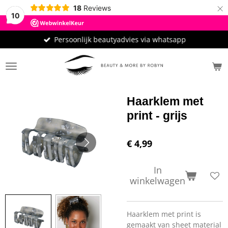
×
18
Reviews
10
Persoonlijk beautyadvies via whatsapp
Haarklem met
print - grijs
€ 4,99
In
winkelwagen
Haarklem met print is
gemaakt van sheet material