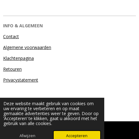
INFO & ALGEMEEN
Contact
Algemene voorwaarden
Klachtenpagina
Retouren
Privacystatement
Deze website maakt gebruik van cookies om
uw ervaring te verbeteren en op maat
gemaakte advertenties weer te geven. Door op
‘Accepteren’ te klikken, gaat u akkoord met het
gebruik van alle cookies.
© 2024 - 2026 Beauty & More by Robyn
Powered by
JouwWeb
Afwijzen
Accepteren
WhatsApp