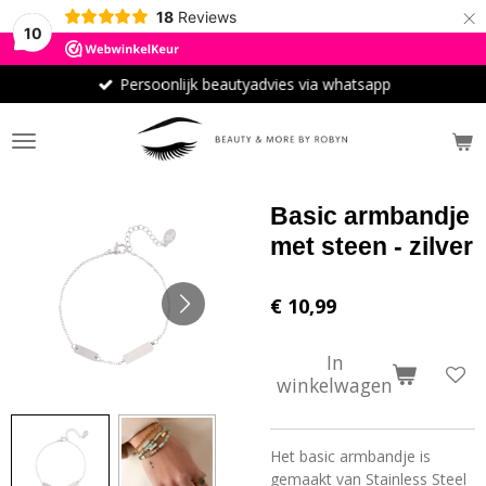
×
18
Reviews
10
Persoonlijk beautyadvies via whatsapp
Basic armbandje
met steen - zilver
€ 10,99
In
winkelwagen
Het basic armbandje is
gemaakt van Stainless Steel