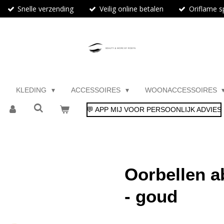
Snelle verzending
Veilig online betalen
Oriflame sp
KLEDING
ACCESSOIRES
WOONACCESSOIRES
💬 APP MIJ VOOR PERSOONLIJK ADVIES
Oorbellen a
- goud