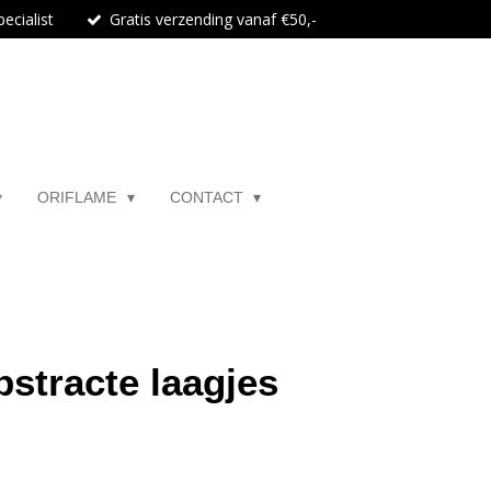
ecialist
Gratis verzending vanaf €50,-
ORIFLAME
CONTACT
bstracte laagjes