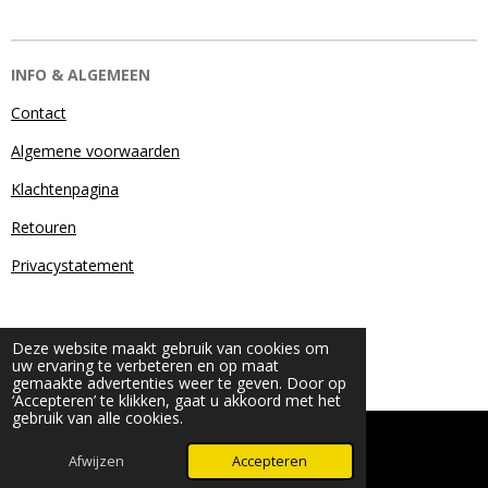
INFO & ALGEMEEN
Contact
Algemene voorwaarden
Klachtenpagina
Retouren
Privacystatement
Deze website maakt gebruik van cookies om
uw ervaring te verbeteren en op maat
gemaakte advertenties weer te geven. Door op
‘Accepteren’ te klikken, gaat u akkoord met het
gebruik van alle cookies.
© 2024 - 2026 Beauty & More by Robyn
Powered by
JouwWeb
Afwijzen
Accepteren
WhatsApp