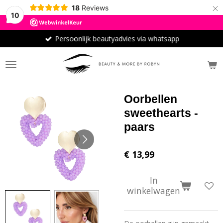
×
18
Reviews
10
Persoonlijk beautyadvies via whatsapp
Oorbellen
sweethearts -
paars
€ 13,99
In
winkelwagen