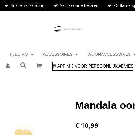
Snelle verzending
Veilig online betalen
Oriflame sp
KLEDING
ACCESSOIRES
WOONACCESSOIRES
💬 APP MIJ VOOR PERSOONLIJK ADVIES
Mandala oor
€ 10,99