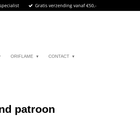
specialist
Gratis verzending vanaf €50,-
ORIFLAME
CONTACT
nd patroon