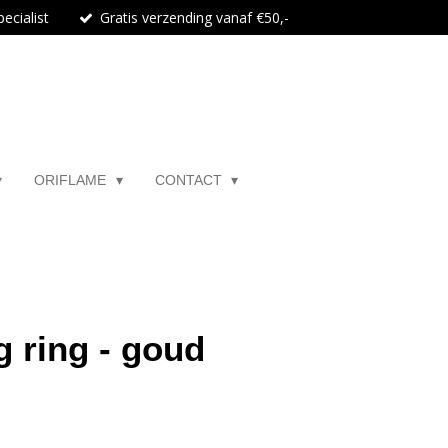
ecialist
Gratis verzending vanaf €50,-
ORIFLAME
CONTACT
g ring - goud