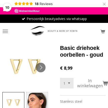
×
18
Reviews
10
Persoonlijk beautyadvies via whatsapp
Basic driehoek
oorbellen - goud
€ 8,99
In
winkelwagen
Stainless steel