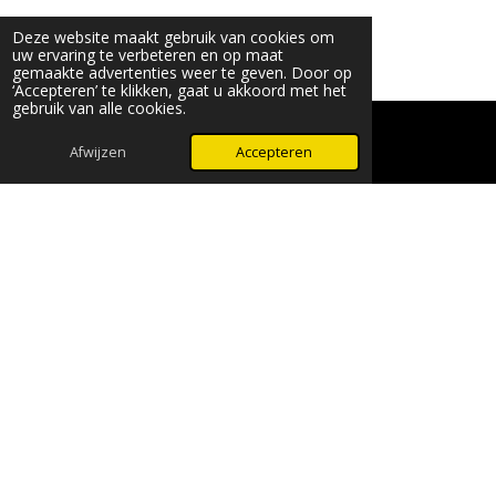
Deze website maakt gebruik van cookies om
uw ervaring te verbeteren en op maat
gemaakte advertenties weer te geven. Door op
‘Accepteren’ te klikken, gaat u akkoord met het
gebruik van alle cookies.
Afwijzen
Accepteren
WhatsApp