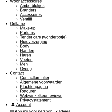
Woonaccessoires
Amberblokjes
Branders
Accessoires
Ventilii
Oriflame
Make-up
Parfums
Tender care (wonderpotje)
Huidverzorging
Body
Handen
Haren
Voeten
Men
Overig
Contact
Contactformulier
Algemene voorwaarden
Klachtenpagina
Retouren
Webwinkelkeur reviews
Privacystatement
Account
💬 App mij voor persoonlijk advies