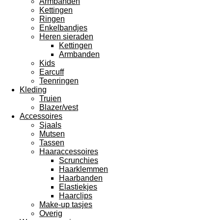
Armbanden
Kettingen
Ringen
Enkelbandjes
Heren sieraden
Kettingen
Armbanden
Kids
Earcuff
Teenringen
Kleding
Truien
Blazer/vest
Accessoires
Sjaals
Mutsen
Tassen
Haaraccessoires
Scrunchies
Haarklemmen
Haarbanden
Elastiekjes
Haarclips
Make-up tasjes
Overig