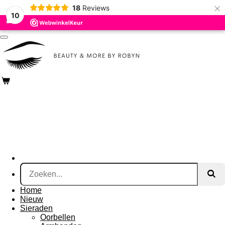
×
18
Reviews
Ga
10
direct
naar
de
hoofdinhoud
Home
Nieuw
Sieraden
Oorbellen