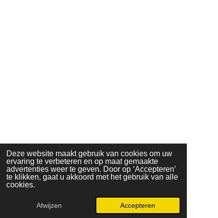
Deze website maakt gebruik van cookies om uw
ervaring te verbeteren en op maat gemaakte
advertenties weer te geven. Door op ‘Accepteren’
te klikken, gaat u akkoord met het gebruik van alle
cookies.
Afwijzen
Accepteren
WhatsApp