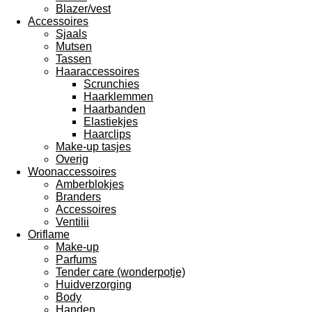
Blazer/vest
Accessoires
Sjaals
Mutsen
Tassen
Haaraccessoires
Scrunchies
Haarklemmen
Haarbanden
Elastiekjes
Haarclips
Make-up tasjes
Overig
Woonaccessoires
Amberblokjes
Branders
Accessoires
Ventilii
Oriflame
Make-up
Parfums
Tender care (wonderpotje)
Huidverzorging
Body
Handen