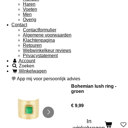
Haren
Voeten
Men
Overig
Contact
Contactformulier
Algemene voorwaarden
Klachtenpagina
Retouren
Webwinkelkeur reviews
Privacystatement
Account
Zoeken
Winkelwagen
💬 App mij voor persoonlijk advies
Bohemian lush ring -
groen
€ 9,99
In