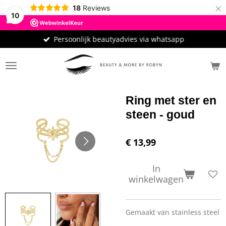
×
18
Reviews
10
Persoonlijk beautyadvies via whatsapp
Ring met ster en
steen - goud
€ 13,99
In
winkelwagen
Gemaakt van stainless steel