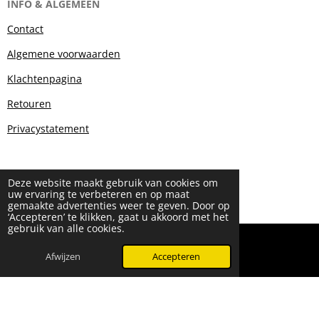
INFO & ALGEMEEN
Contact
Algemene voorwaarden
Klachtenpagina
Retouren
Privacystatement
Deze website maakt gebruik van cookies om
uw ervaring te verbeteren en op maat
gemaakte advertenties weer te geven. Door op
‘Accepteren’ te klikken, gaat u akkoord met het
gebruik van alle cookies.
© 2024 - 2026 Beauty & More by Robyn
Powered by
JouwWeb
Afwijzen
Accepteren
WhatsApp