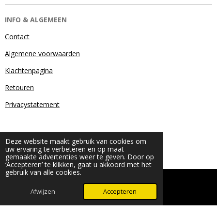
INFO & ALGEMEEN
Contact
Algemene voorwaarden
Klachtenpagina
Retouren
Privacystatement
Deze website maakt gebruik van cookies om
uw ervaring te verbeteren en op maat
gemaakte advertenties weer te geven. Door op
‘Accepteren’ te klikken, gaat u akkoord met het
gebruik van alle cookies.
© 2024 - 2026 Beauty & More by Robyn
Powered by
JouwWeb
Afwijzen
Accepteren
WhatsApp