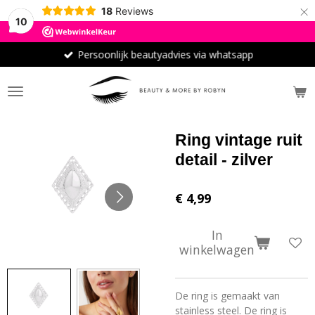
×
18
Reviews
10
Persoonlijk beautyadvies via whatsapp
Ring vintage ruit
detail - zilver
€ 4,99
In
winkelwagen
De ring is gemaakt van
stainless steel. De ring is