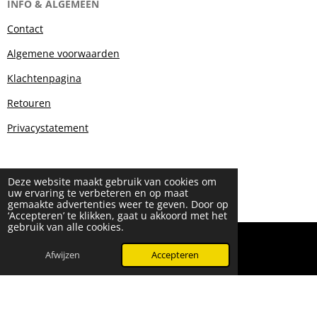
INFO & ALGEMEEN
Contact
Algemene voorwaarden
Klachtenpagina
Retouren
Privacystatement
Deze website maakt gebruik van cookies om
uw ervaring te verbeteren en op maat
gemaakte advertenties weer te geven. Door op
‘Accepteren’ te klikken, gaat u akkoord met het
gebruik van alle cookies.
© 2024 - 2026 Beauty & More by Robyn
Powered by
JouwWeb
Afwijzen
Accepteren
WhatsApp