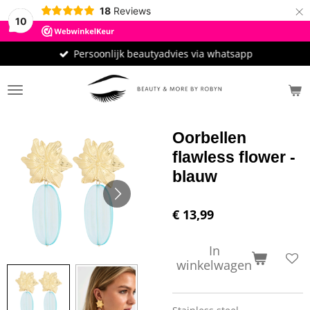
×
18
Reviews
10
Persoonlijk beautyadvies via whatsapp
Oorbellen
flawless flower -
blauw
€ 13,99
In
winkelwagen