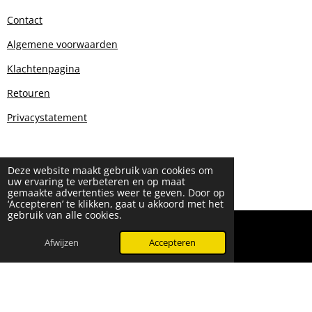
Contact
Algemene voorwaarden
Klachtenpagina
Retouren
Privacystatement
Deze website maakt gebruik van cookies om
uw ervaring te verbeteren en op maat
gemaakte advertenties weer te geven. Door op
‘Accepteren’ te klikken, gaat u akkoord met het
gebruik van alle cookies.
© 2024 - 2026 Beauty & More by Robyn
Powered by
JouwWeb
Afwijzen
Accepteren
WhatsApp