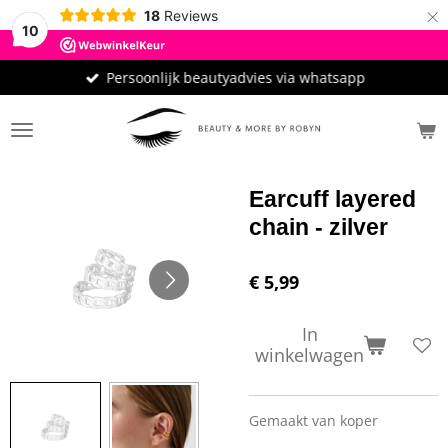
×
18
Reviews
10
Persoonlijk beautyadvies via whatsapp
Earcuff layered
chain - zilver
€ 5,99
In
winkelwagen
Gemaakt van koper