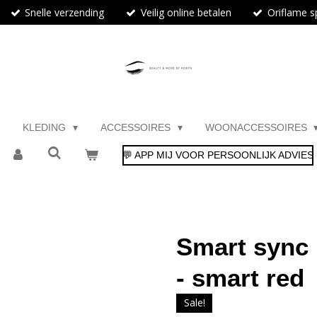
Snelle verzending
Veilig online betalen
Oriflame sp
KLEDING
ACCESSOIRES
WOONACCESSOIRES
💬 APP MIJ VOOR PERSOONLIJK ADVIES
Smart sync 
- smart red
Sale!