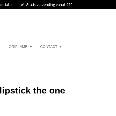
ecialist
Gratis verzending vanaf €50,-
ORIFLAME
CONTACT
lipstick the one