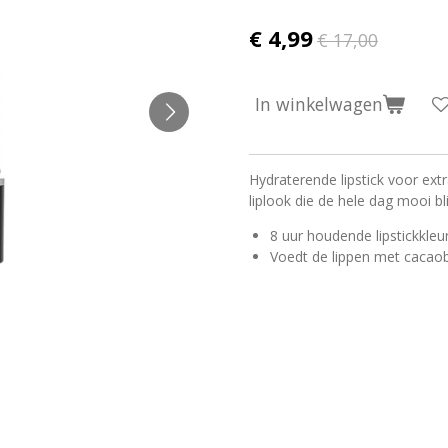
€ 4,99
€ 17,00
In winkelwagen
Hydraterende lipstick voor extr
liplook die de hele dag mooi blij
8 uur houdende lipstickkleu
Voedt de lippen met cacaob