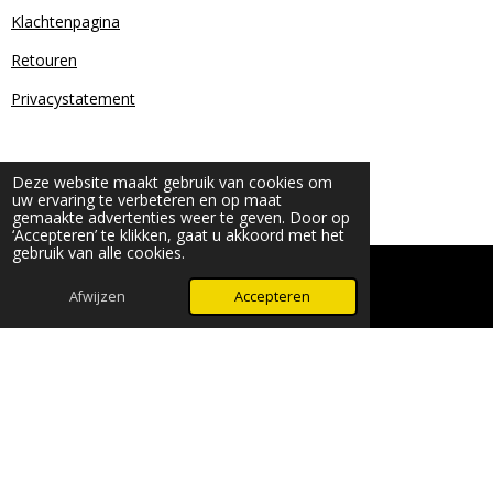
Klachtenpagina
Retouren
Privacystatement
Deze website maakt gebruik van cookies om
uw ervaring te verbeteren en op maat
gemaakte advertenties weer te geven. Door op
‘Accepteren’ te klikken, gaat u akkoord met het
gebruik van alle cookies.
© 2024 - 2026 Beauty & More by Robyn
Powered by
JouwWeb
Afwijzen
Accepteren
WhatsApp