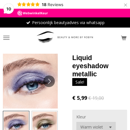
×
18
Reviews
10
Persoonlijk beautyadvies via whatsapp
Liquid
eyeshadow
metallic
Sale!
€ 5,99
€ 19,00
Kleur