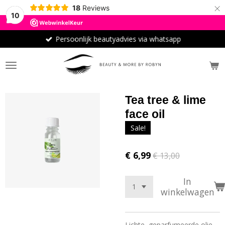
×
18
Reviews
10
Persoonlijk beautyadvies via whatsapp
Tea tree & lime
face oil
Sale!
€ 6,99
€ 13,00
In
winkelwagen
Lichte, geparfumeerde olie