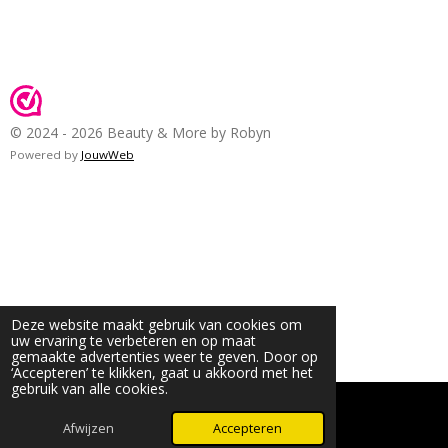
© 2024 - 2026 Beauty & More by Robyn
Powered by
JouwWeb
Deze website maakt gebruik van cookies om
uw ervaring te verbeteren en op maat
gemaakte advertenties weer te geven. Door op
‘Accepteren’ te klikken, gaat u akkoord met het
gebruik van alle cookies.
Afwijzen
Accepteren
WhatsApp