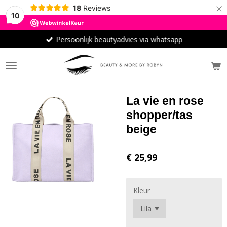
×
18
Reviews
10
Persoonlijk beautyadvies via whatsapp
La vie en rose
shopper/tas
beige
€ 25,99
Kleur