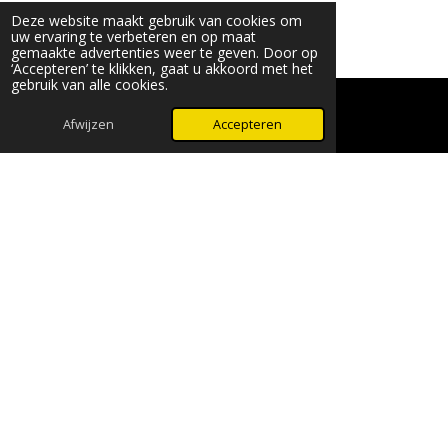
Deze website maakt gebruik van cookies om
uw ervaring te verbeteren en op maat
gemaakte advertenties weer te geven. Door op
‘Accepteren’ te klikken, gaat u akkoord met het
gebruik van alle cookies.
© 2024 - 2026 Beauty & More by Robyn
Powered by
JouwWeb
Afwijzen
Accepteren
WhatsApp