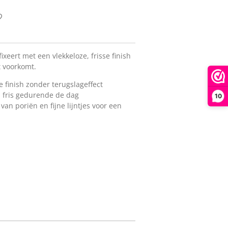
xeert met een vlekkeloze, frisse finish
t voorkomt.
 finish zonder terugslageffect
n fris gedurende de dag
10
van poriën en fijne lijntjes voor een