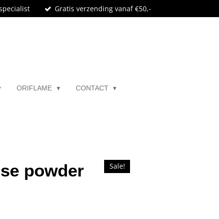
specialist
Gratis verzending vanaf €50,-
ORIFLAME
CONTACT
ose powder
Sale!