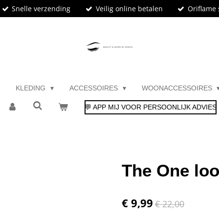
Snelle verzending
Veilig online betalen
Oriflame 
KLEDING
ACCESSOIRES
WOONACCESSOIRES
💬 APP MIJ VOOR PERSOONLIJK ADVIES
The One lo
€ 9,99
€ 22,00