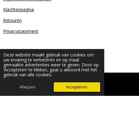
Klachtenpagina
Retouren
Privacystatement
Deze website maakt gebruik van cookies om
uw ervaring te verbeteren en op maat
gemaakte advertenties weer te geven. Door op
‘Accepteren’ te klikken, gaat u akkoord met het
gebruik van alle cookies.
© 2024 - 2026 Beauty & More by Robyn
Powered by
JouwWeb
Afwijzen
Accepteren
WhatsApp