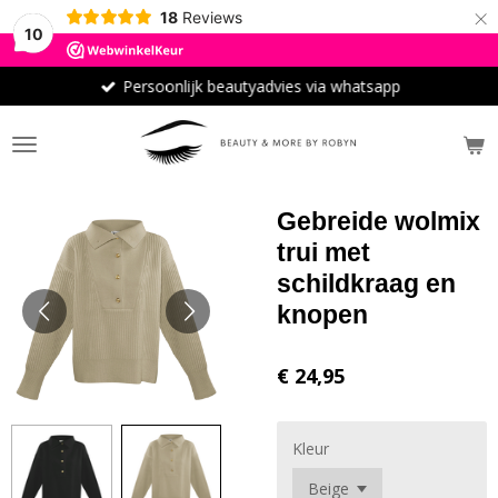
×
18
Reviews
10
Persoonlijk beautyadvies via whatsapp
Gebreide wolmix
trui met
schildkraag en
knopen
€ 24,95
Kleur