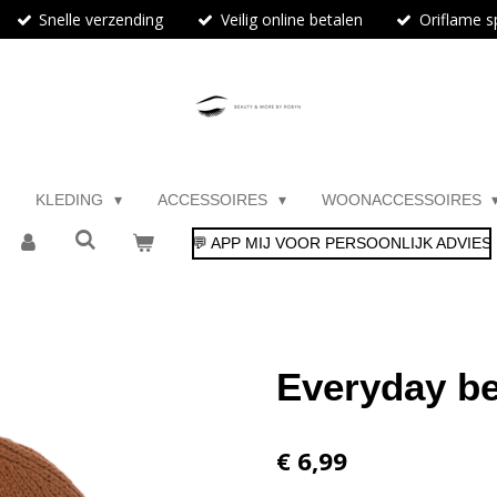
Snelle verzending
Veilig online betalen
Oriflame sp
KLEDING
ACCESSOIRES
WOONACCESSOIRES
💬 APP MIJ VOOR PERSOONLIJK ADVIES
Everyday be
€ 6,99