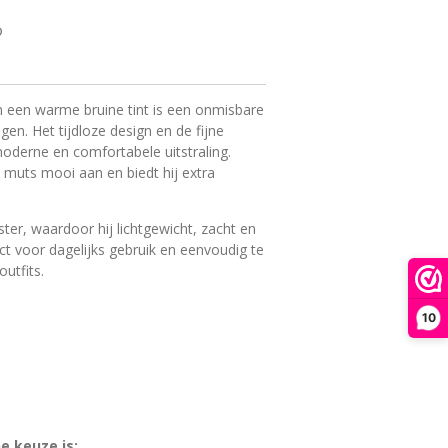
in een warme bruine tint is een onmisbare
en. Het tijdloze design en de fijne
oderne en comfortabele uitstraling.
 muts mooi aan en biedt hij extra
er, waardoor hij lichtgewicht, zacht en
ect voor dagelijks gebruik en eenvoudig te
utfits.
10
e keuze is: