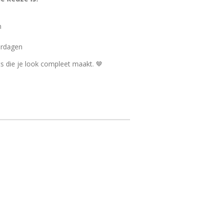
n
erdagen
ts die je look compleet maakt. 🤎