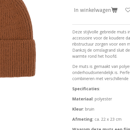
In winkelwagen
Deze stijlvolle gebreide muts 
accessoire voor de koudere dag
ribstructuur zorgen voor een m
Dankzij de omslagrand sluit de
warmte rond het hoofd.
De muts is gemaakt van polyest
onderhoudsvriendelijk is. Perf
combineren met verschillende o
Specificaties
:
Materiaal
: polyester
Kleur
: bruin
Afmeting
: ca. 22 x 23 cm
Waarom deze muts een fijn