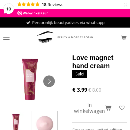
×
18
Reviews
10
Persoonlijk beautyadvies via whatsapp
Love magnet
hand cream
Sale!
€ 3,99
€ 8,00
In
winkelwagen
Ervaar onze limited edition