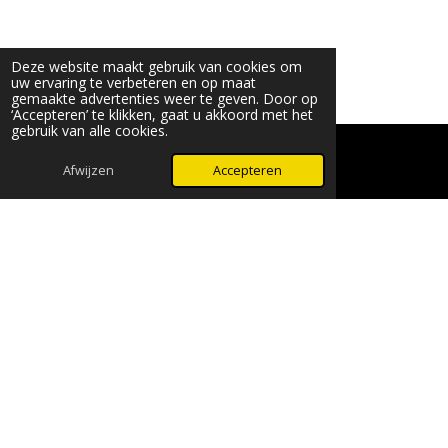
Deze website maakt gebruik van cookies om
uw ervaring te verbeteren en op maat
gemaakte advertenties weer te geven. Door op
‘Accepteren’ te klikken, gaat u akkoord met het
gebruik van alle cookies.
© 2024 - 2026 Beauty & More by Robyn
Powered by
JouwWeb
Afwijzen
Accepteren
WhatsApp