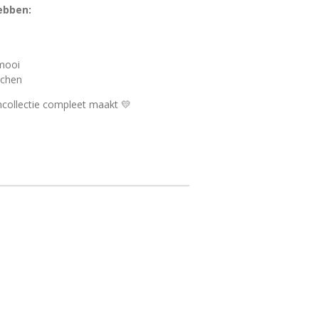
ebben:
 mooi
tchen
ncollectie compleet maakt 💛