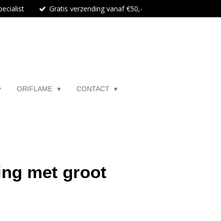
ecialist
Gratis verzending vanaf €50,-
ORIFLAME
CONTACT
ing met groot