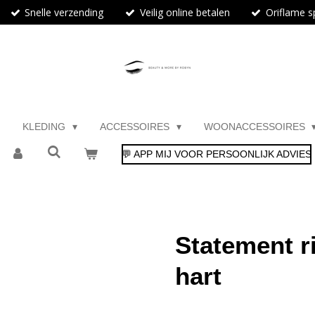
Snelle verzending
Veilig online betalen
Oriflame sp
KLEDING
ACCESSOIRES
WOONACCESSOIRES
💬 APP MIJ VOOR PERSOONLIJK ADVIES
Statement r
hart