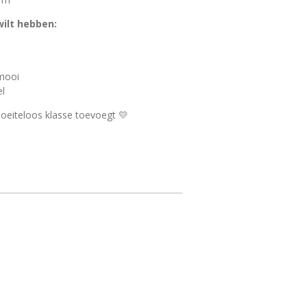
ilt hebben:
 mooi
el
eiteloos klasse toevoegt 💛