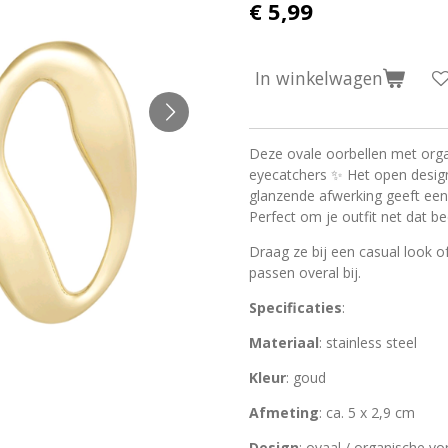
€ 5,99
In winkelwagen
Deze ovale oorbellen met orga
eyecatchers ✨ Het open design
glanzende afwerking geeft een 
Perfect om je outfit net dat be
Draag ze bij een casual look of
passen overal bij.
Specificaties
:
Materiaal
: stainless steel
Kleur
: goud
Afmeting
: ca. 5 x 2,9 cm
Design
: ovaal / organische v