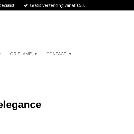
ecialist
Gratis verzending vanaf €50,-
ORIFLAME
CONTACT
elegance