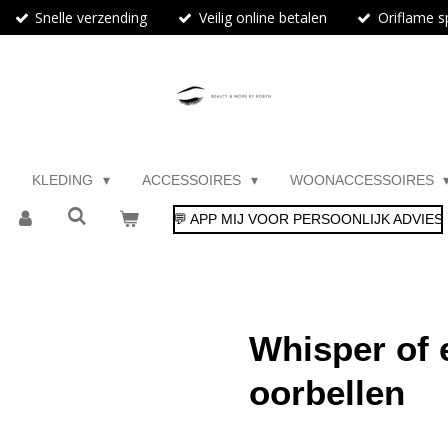
Snelle verzending
Veilig online betalen
Oriflame sp
KLEDING
ACCESSOIRES
WOONACCESSOIRES
💬 APP MIJ VOOR PERSOONLIJK ADVIES
Whisper of 
oorbellen