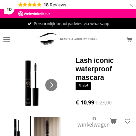
×
18
Reviews
10
Persoonlijk beautyadvies via whatsapp
Lash iconic
waterproof
mascara
Sale!
€ 10,99
€ 23,00
In
winkelwagen