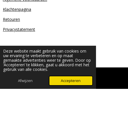
Klachtenpagina
Retouren
Privacystatement
Deze website maakt gebruik van cookies om
uw ervaring te verbeteren en op maat
gemaakte advertenties weer te geven. Door op
‘Accepteren’ te klikken, gaat u akkoord met het
gebruik van alle cookies.
© 2024 - 2026 Beauty & More by Robyn
Powered by
JouwWeb
Afwijzen
Accepteren
WhatsApp