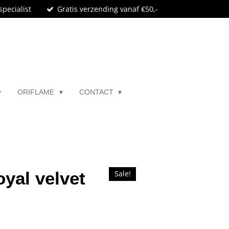
specialist
Gratis verzending vanaf €50,-
ORIFLAME
CONTACT
yal velvet
Sale!