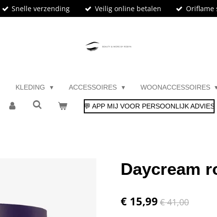
Snelle verzending
Veilig online betalen
Oriflame 
KLEDING
ACCESSOIRES
WOONACCESSOIRES
💬 APP MIJ VOOR PERSOONLIJK ADVIES
Daycream ro
€ 15,99
€ 41,00